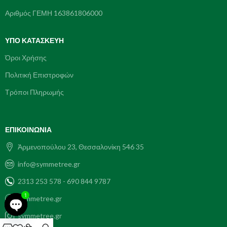
Αριθμός ΓΕΜΗ 163861806000
ΥΠΌ ΚΑΤΑΣΚΕΥΗ
Όροι Χρήσης
Πολιτική Επιστροφών
Τρόποι Πληρωμής
ΕΠΙΚΟΙΝΩΝΊΑ
Ἀρμενοπούλου 23, Θεσσαλονίκη 546 35
info@symmetree.gr
2313 253 578 - 690 844 9787
1
symmetree.gr
symmetree.gr
Open