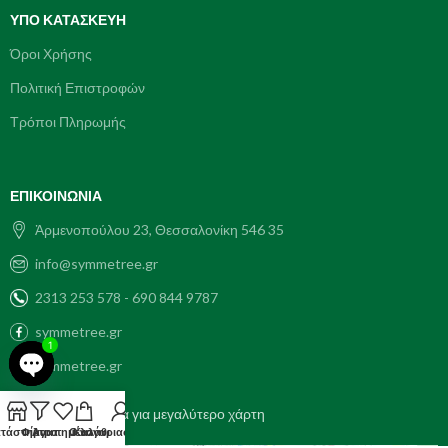
ΥΠΌ ΚΑΤΑΣΚΕΥΗ
Όροι Χρήσης
Πολιτική Επιστροφών
Τρόποι Πληρωμής
ΕΠΙΚΟΙΝΩΝΊΑ
Ἀρμενοπούλου 23, Θεσσαλονίκη 546 35
info@symmetree.gr
2313 253 578 - 690 844 9787
symmetree.gr
1
symmetree.gr
Open
Πατήστε την εικόνα για μεγαλύτερο χάρτη
chaty
τάστημα
Φίλτρα
Αγαπημένα
Ο λογαριασμός μου
Καλάθι