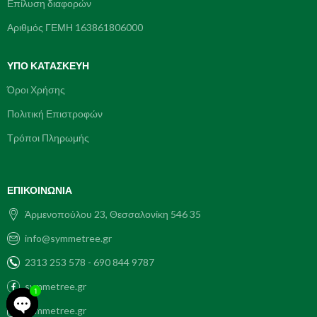
Επίλυση διαφορών
Αριθμός ΓΕΜΗ 163861806000
ΥΠΌ ΚΑΤΑΣΚΕΥΗ
Όροι Χρήσης
Πολιτική Επιστροφών
Τρόποι Πληρωμής
ΕΠΙΚΟΙΝΩΝΊΑ
Ἀρμενοπούλου 23, Θεσσαλονίκη 546 35
info@symmetree.gr
2313 253 578 - 690 844 9787
symmetree.gr
1
symmetree.gr