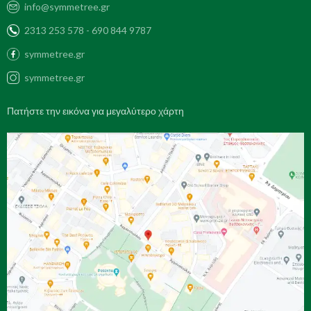
info@symmetree.gr
2313 253 578 - 690 844 9787
symmetree.gr
symmetree.gr
Πατήστε την εικόνα για μεγαλύτερο χάρτη