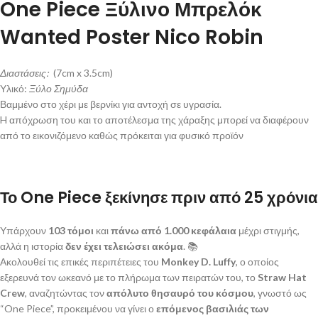
One Piece Ξύλινο Μπρελόκ
Wanted Poster Nico Robin
Διαστάσεις:
(7cm x 3.5cm)
Υλικό:
Ξύλο Σημύδα
Βαμμένο στο χέρι με βερνίκι για αντοχή σε υγρασία.
H απόχρωση του και το αποτέλεσμα της χάραξης μπορεί να διαφέρουν
από το εικονιζόμενο καθώς πρόκειται για φυσικό προϊόν
Το One Piece ξεκίνησε πριν από 25 χρόνια
Υπάρχουν
103 τόμοι
και
πάνω από 1.000 κεφάλαια
μέχρι στιγμής,
αλλά η ιστορία
δεν έχει τελειώσει ακόμα
. 📚
Ακολουθεί τις επικές περιπέτειες του
Monkey D. Luffy
, ο οποίος
εξερευνά τον ωκεανό με το πλήρωμα των πειρατών του, το
Straw Hat
Crew
, αναζητώντας τον
απόλυτο θησαυρό του κόσμου
, γνωστό ως
“One Piece”, προκειμένου να γίνει ο
επόμενος βασιλιάς των