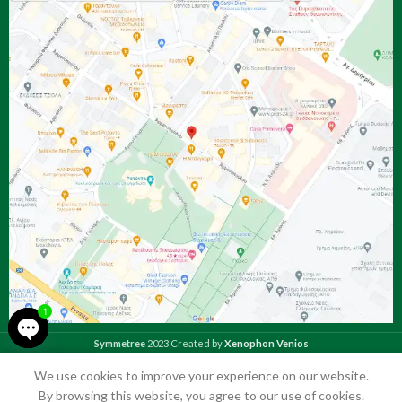
1
Symmetree
2023 Created by
Xenophon Venios
Open
We use cookies to improve your experience on our website.
chaty
τάστημα
Αγαπημένα
Ο λογαριασμός μου
Καλάθι
By browsing this website, you agree to our use of cookies.