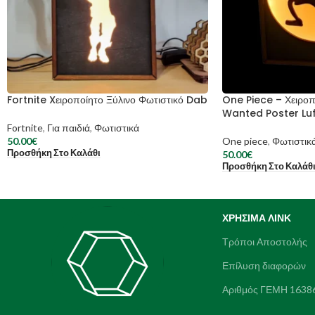
Fortnite Xειροποίητο Ξύλινο Φωτιστικό Dab
One Piece – Χειροπ
Wanted Poster Luf
Fortnite
,
Για παιδιά
,
Φωτιστικά
50.00
€
One piece
,
Φωτιστικ
Προσθήκη Στο Καλάθι
50.00
€
Προσθήκη Στο Καλάθ
ΧΡΉΣΙΜΑ ΛΙΝΚ
Τρόποι Αποστολής
Επίλυση διαφορών
Αριθμός ΓΕΜΗ 1638