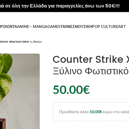
ά σε όλη την Ελλάδα για παραγγελίες άνω των 50€!!!
ΡΟΙΟΝΤΑ
ANIME – MANGA
GAMES
ΤΑΙΝΊΕΣ
ΜΟΥΣΙΚΉ
POP CULTURE
ART
ύλινο Φωτιστικό CSGO
Counter Strike 
Ξύλινο Φωτιστι
50.00
€
Προσθέστε άλλα
50.00
€
ευρώ στο καλάθ