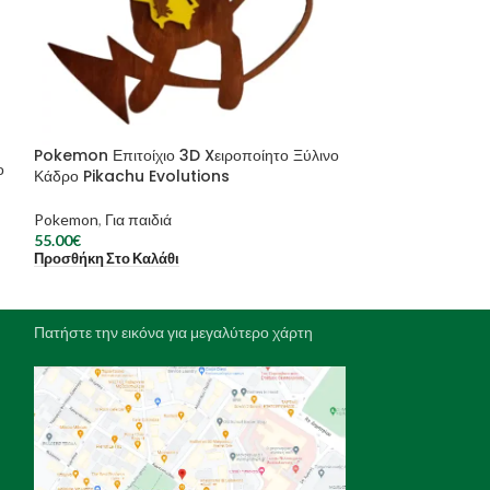
Pokemon Επιτοίχιο 3D Xειροποίητο Ξύλινο
Xειροποίητο Ξύλ
ο
Κάδρο Pikachu Evolutions
φλαμενγκο
Pokemon
,
Για παιδιά
Φωτιστικά
,
Φωτισ
55.00
€
50.00
€
–
120.00
€
Προσθήκη Στο Καλάθι
Επιλογή
Πατήστε την εικόνα για μεγαλύτερο χάρτη