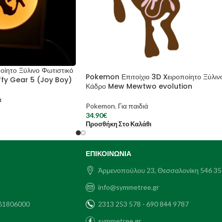
οίητο Ξύλινο Φωτιστικό
Pokemon Επιτοίχιο 3D Xειροποίητο Ξύλιν
fy Gear 5 (Joy Boy)
Κάδρο Mew Mewtwo evolution
ά
Pokemon
,
Για παιδιά
34.90
€
ι
Προσθήκη Στο Καλάθι
ΕΠΙΚΟΙΝΩΝΊΑ
Ἀρμενοπούλου 23, Θεσσαλονίκη 546 35
info@symmetree.gr
61806000
2313 253 578 - 690 844 9787
symmetree.gr