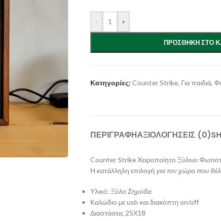
-
+
ΠΡΟΣΘΉΚΗ ΣΤΟ Κ
Κατηγορίες:
Counter Strike
,
Για παιδιά
,
Φ
ΠΕΡΙΓΡΑΦΉ
ΑΞΙΟΛΟΓΉΣΕΙΣ (0)
SH
Counter Strike Xειροποίητο Ξύλινο Φωτι
Η κατάλληλη επιλογή
για τον χώρο που θέλ
Υλικό:
Ξύλο Σημύδα
Καλώδιο με usb και διακόπτη on/off
Διαστάσεις 25Χ18