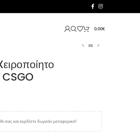
0.00
€
Xειροποίητο
κό CSGO
ι σας και κερδίστε δωρεάν μεταφορικά!