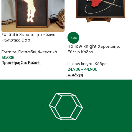
Fortnite Xειροποίητο Ξύλινο
-10%
Φωτιστικό Dab
Hollow knight Xειροποίητο
Ξύλινο Κάδρο
Fortnite
,
Για παιδιά
,
Φωτιστικά
50.00
€
Προσθήκη Στο Καλάθι
Hollow knight
,
Κάδρα
24.90
€
–
44.90
€
Επιλογή