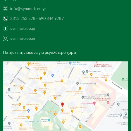
info@symmetree.gr
2313 253 578 - 690 844 9787
symmetree.gr
symmetree.gr
Πατήστε την εικόνα για μεγαλύτερο χάρτη