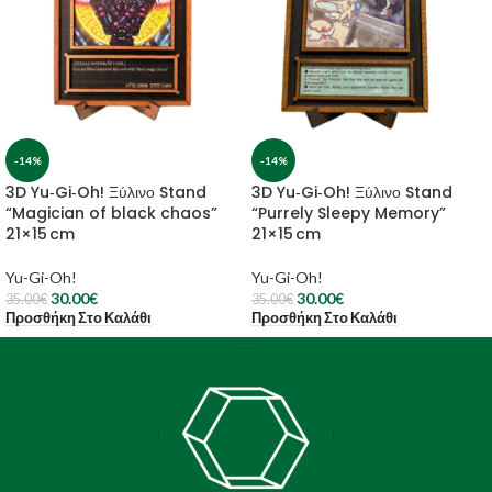
-14%
-14%
3D Yu‑Gi‑Oh! Ξύλινο Stand
3D Yu‑Gi‑Oh! Ξύλινο Stand
“Magician of black chaos”
“Purrely Sleepy Memory”
21×15 cm
21×15 cm
Yu-Gi-Oh!
Yu-Gi-Oh!
30.00
€
30.00
€
35.00
€
35.00
€
Προσθήκη Στο Καλάθι
Προσθήκη Στο Καλάθι