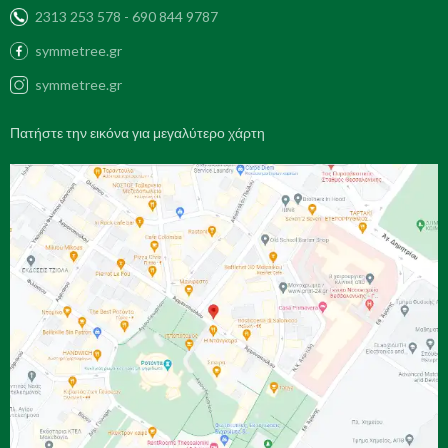
2313 253 578 - 690 844 9787
symmetree.gr
symmetree.gr
Πατήστε την εικόνα για μεγαλύτερο χάρτη