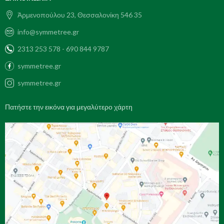
Ἀρμενοπούλου 23, Θεσσαλονίκη 546 35
info@symmetree.gr
2313 253 578 - 690 844 9787
symmetree.gr
symmetree.gr
Πατήστε την εικόνα για μεγαλύτερο χάρτη