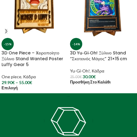
-15%
-14%
3D One Piece – Xειροποίητο
3D Yu‑Gi‑Oh! Ξύλινο Stand
Ξύλινο Stand Wanted Poster
“Σκοτεινός Μάγος” 21×15 cm
Luffy Gear 5
Yu-Gi-Oh!
,
Κάδρα
One piece
,
Κάδρα
30.00
€
35.00
€
Προσθήκη Στο Καλάθι
29.90
€
–
55.00
€
Επιλογή