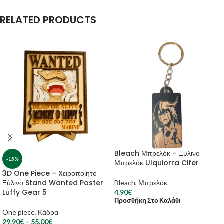
RELATED PRODUCTS
Bleach Μπρελόκ – Ξύλινο
-15%
Μπρελόκ Ulquiorra Cifer
3D One Piece – Xειροποίητο
Ξύλινο Stand Wanted Poster
Bleach
,
Μπρελόκ
Luffy Gear 5
4.90
€
Προσθήκη Στο Καλάθι
One piece
,
Κάδρα
29.90
€
–
55.00
€