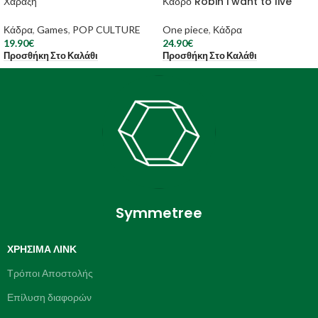
Χάραξη
Κάδρο Robin i want to live
Κάδρα
,
Games
,
POP CULTURE
One piece
,
Κάδρα
19.90
€
24.90
€
Προσθήκη Στο Καλάθι
Προσθήκη Στο Καλάθι
Symmetree
ΧΡΉΣΙΜΑ ΛΙΝΚ
Τρόποι Αποστολής
Επίλυση διαφορών