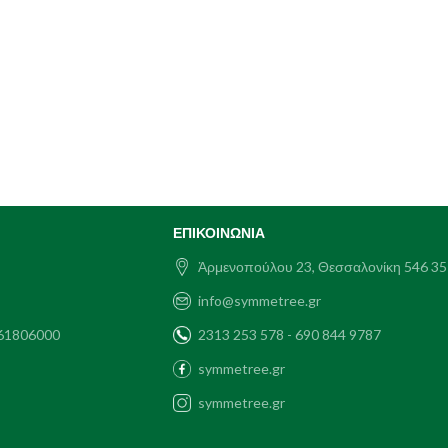
ΕΠΙΚΟΙΝΩΝΊΑ
Ἀρμενοπούλου 23, Θεσσαλονίκη 546 35
info@symmetree.gr
61806000
2313 253 578 - 690 844 9787
symmetree.gr
symmetree.gr